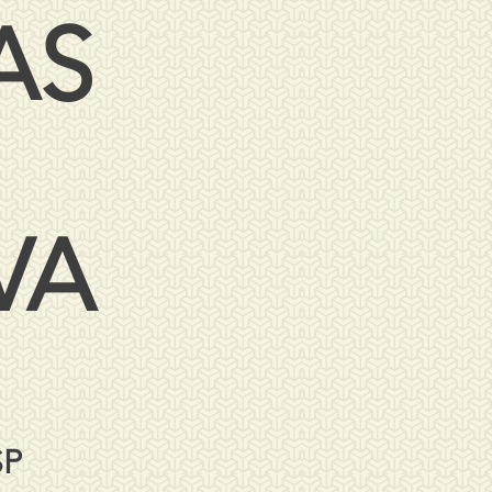
AS
VA
SP