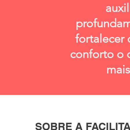
auxi
profundame
fortalecer
conforto o 
mais
SOBRE A FACILIT