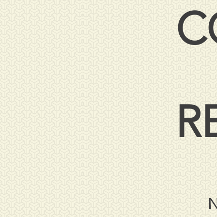
C
R
N