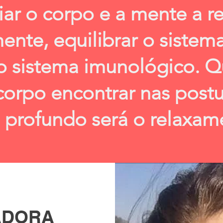
liar o corpo e a mente a r
nte, equilibrar o sistem
 o sistema imunológico. 
corpo encontrar nas postu
 profundo será o relaxam
ADORA