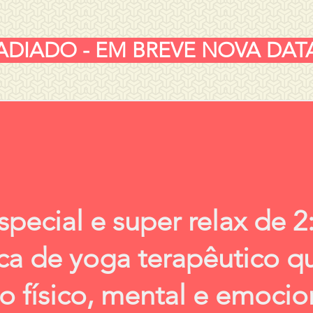
ADIADO - EM BREVE NOVA DAT
special e super relax de 2
ca de yoga terapêutico q
o físico, mental e emocio