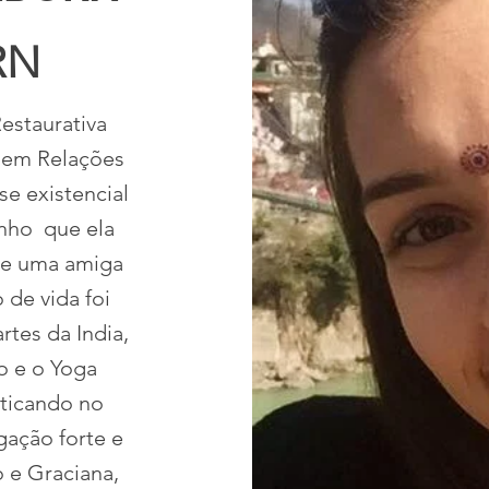
RN
Restaurativa
 em Relações
se existencial
nho que ela
de uma amiga
 de vida foi
rtes da India,
o e o Yoga
aticando no
gação forte e
 e Graciana,