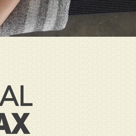
IAL
AX