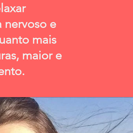
elaxar
a nervoso e
Quanto mais
ras, maior e
ento.