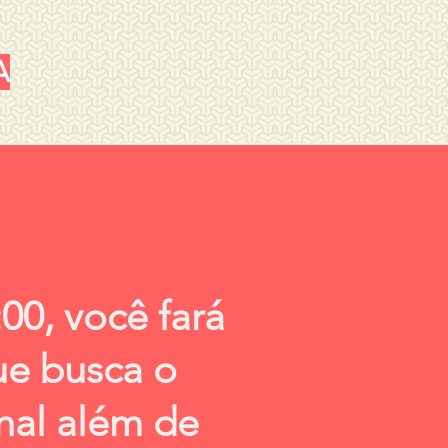
A
:00, você fará
ue busca o
nal além de