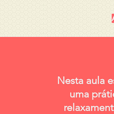
Nesta aula e
uma práti
relaxament