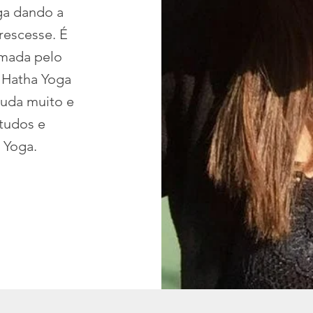
ga dando a
rescesse. É
rmada pelo
 Hatha Yoga
tuda muito e
tudos e
 Yoga.