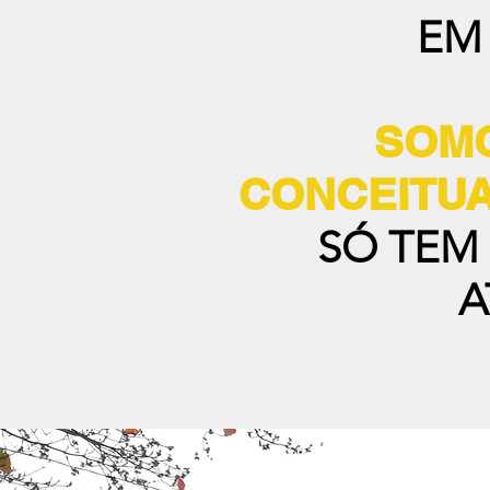
EM
SOMO
CONCEITUA
SÓ TEM
A