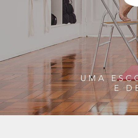
UMA ESC
E
D