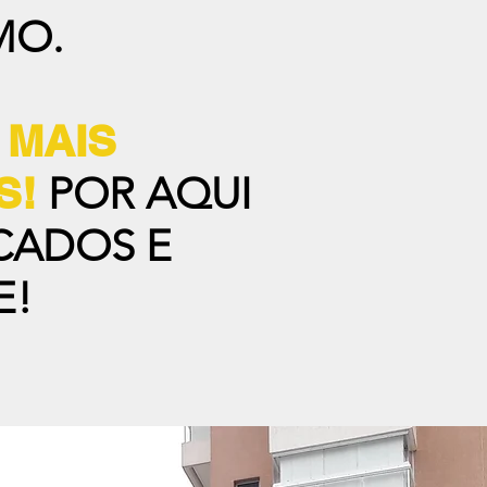
MO.
 MAIS
S!
POR AQUI
CADOS E
E!