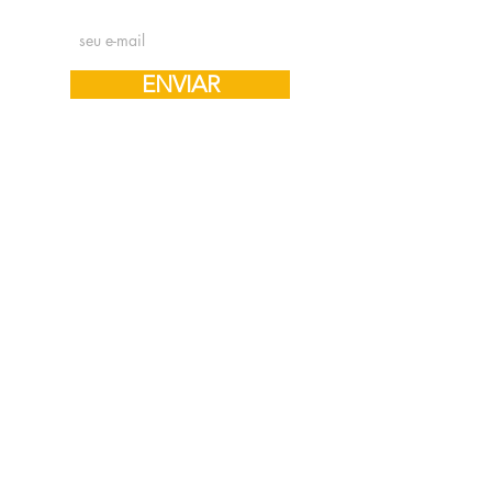
ENVIAR
Oṁ bhūr bhuva svāḥ | | tat savitur vareṇyam
bhargo devasya dhīmahi | | dhiyo yo naḥ
pracodayāt
“Ó, Deus da vida que traz felicidade
Dá-nos tua luz que destrói pecados
Que a tua divindade nos penetre
E possa inspirar nossa mente.”
Acompanhe a gente!