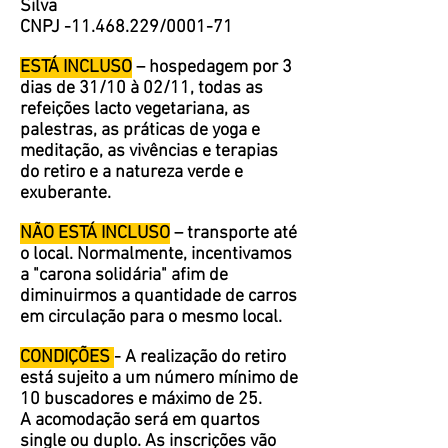
Silva
CNPJ -11.468.229/0001-71
ESTÁ INCLUSO
– hospedagem por 3
dias de 31/10 à 02/11, todas as
refeições lacto vegetariana, as
palestras, as práticas de yoga e
meditação, as vivências e terapias
do retiro e a natureza verde e
exuberante.
NÃO ESTÁ INCLUSO
– transporte até
o local. Normalmente, incentivamos
a "carona solidária" afim de
diminuirmos a quantidade de carros
em circulação para o mesmo local.
CONDIÇÕES
- A realização do retiro
está sujeito a um número mínimo de
10 buscadores e máximo de 25.
A acomodação será em quartos
single ou duplo. A
s inscrições vão