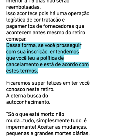
inferior a 15 dias não serão
reembolsadas.
Isso acontece pois há uma operação
logística de contratação e
pagamentos de fornecedores que
acontecem antes mesmo do retiro
começar.
Dessa forma, se você prosseguir
com sua inscrição, entendemos
que você leu a política de
cancelamento e está de acordo com
estes termos.
Ficaremos super felizes em ter você
conosco neste retiro.
A eterna busca do
autoconhecimento.
"Só o que está morto não
muda...tudo, simplesmente tudo, é
impermante! Aceitar as mudanças,
pequenas e grandes mortes diárias,