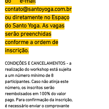
do e-mail
contato@santoyoga.com.br
ou diretamente no Espaço
do Santo Yoga. As vagas
serão preenchidas
conforme a ordem de
inscrição.
CONDIÇÕES E CANCELAMENTOS - a
realização do workshop está sujeita
a um número mínimo de 8
participantes. Caso não atinja este
número, os inscritos serão
reembolsados em 100% do valor
pago. P
ara confirmação da inscrição,
é necessário enviar o comprovante